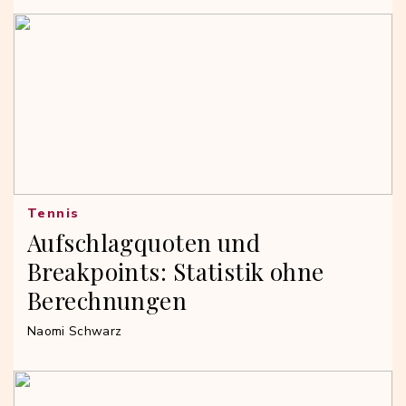
Tennis
Aufschlagquoten und
Breakpoints: Statistik ohne
Berechnungen
Naomi Schwarz