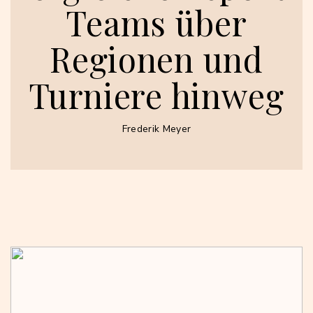
Teams über
Regionen und
Turniere hinweg
Frederik Meyer