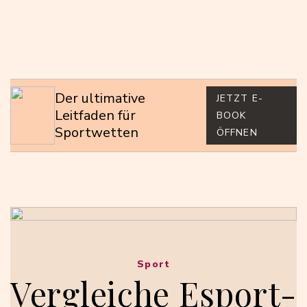
Der ultimative
JETZT E-
Leitfaden für
BOOK
Sportwetten
ÖFFNEN
Sport
Vergleiche Esport-