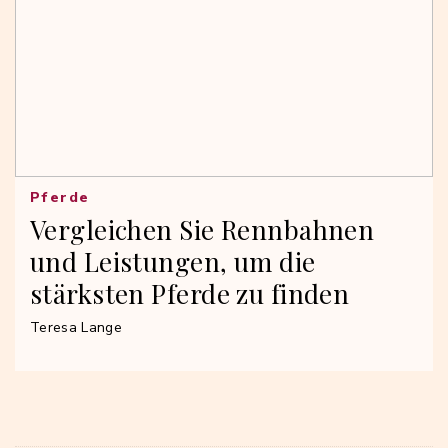
Pferde
Vergleichen Sie Rennbahnen
und Leistungen, um die
stärksten Pferde zu finden
Teresa Lange