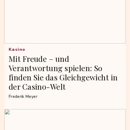
Kasino
Mit Freude – und
Verantwortung spielen: So
finden Sie das Gleichgewicht in
der Casino-Welt
Frederik Meyer