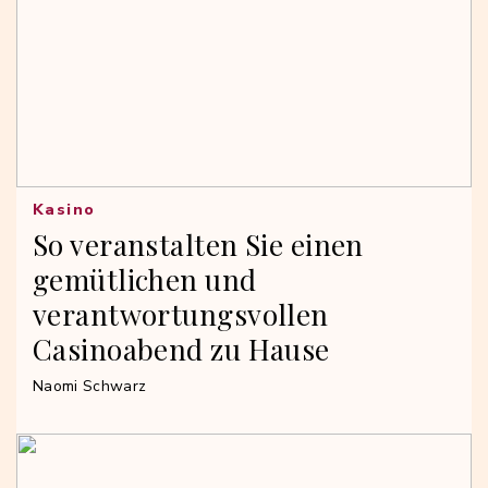
Kasino
So veranstalten Sie einen
gemütlichen und
verantwortungsvollen
Casinoabend zu Hause
Naomi Schwarz