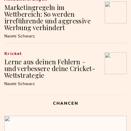
Marketingregeln im
Wettbereich: So werden
irreführende und aggressive
Werbung verhindert
Naomi Schwarz
Kricket
Lerne aus deinen Fehlern –
und verbessere deine Cricket-
Wettstrategie
Naomi Schwarz
CHANCEN