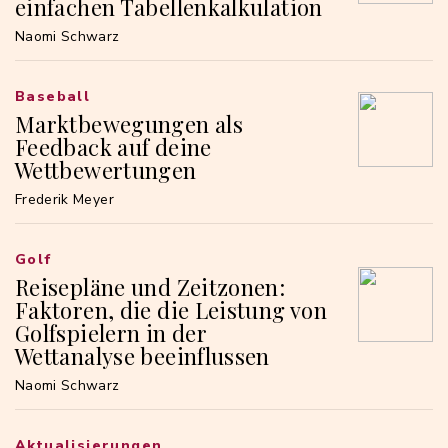
einfachen Tabellenkalkulation
Naomi Schwarz
Baseball
Marktbewegungen als
Feedback auf deine
Wettbewertungen
Frederik Meyer
Golf
Reisepläne und Zeitzonen:
Faktoren, die die Leistung von
Golfspielern in der
Wettanalyse beeinflussen
Naomi Schwarz
Aktualisierungen