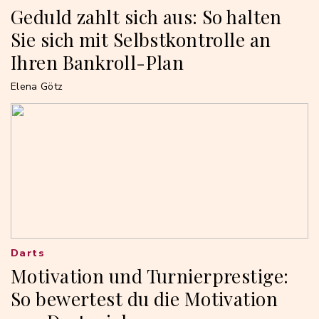
Geduld zahlt sich aus: So halten
Sie sich mit Selbstkontrolle an
Ihren Bankroll-Plan
Elena Götz
Darts
Motivation und Turnierprestige:
So bewertest du die Motivation