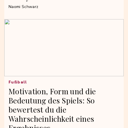
Naomi Schwarz
Fußball
Motivation, Form und die
Bedeutung des Spiels: So
bewertest du die
Wahrscheinlichkeit eines
Ergebnisses