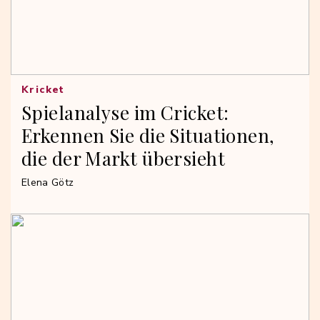
Kricket
Spielanalyse im Cricket:
Erkennen Sie die Situationen,
die der Markt übersieht
Elena Götz