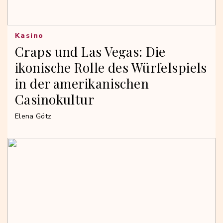
Kasino
Craps und Las Vegas: Die
ikonische Rolle des Würfelspiels
in der amerikanischen
Casinokultur
Elena Götz