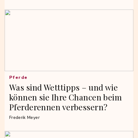
Pferde
Was sind Wetttipps – und wie
können sie Ihre Chancen beim
Pferderennen verbessern?
Frederik Meyer