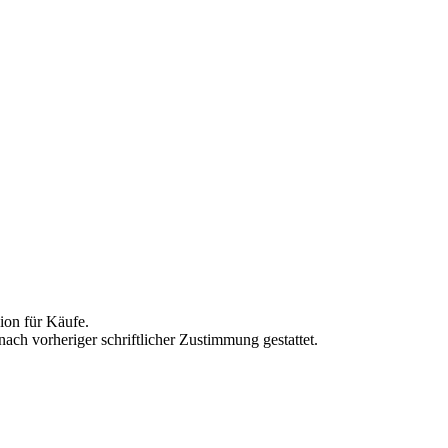
ion für Käufe.
nach vorheriger schriftlicher Zustimmung gestattet.