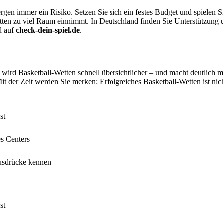
gen immer ein Risiko. Setzen Sie sich ein festes Budget und spielen S
Wetten zu viel Raum einnimmt. In Deutschland finden Sie Unterstützun
 auf
check-dein-spiel.de
.
ird Basketball-Wetten schnell übersichtlicher – und macht deutlich me
Mit der Zeit werden Sie merken: Erfolgreiches Basketball-Wetten ist n
st
es Centers
Ausdrücke kennen
st