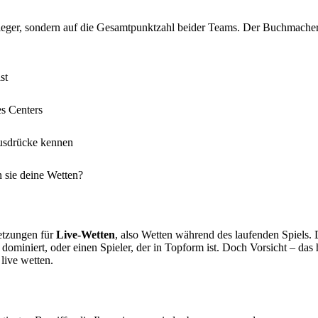
ieger, sondern auf die Gesamtpunktzahl beider Teams. Der Buchmacher l
st
es Centers
Ausdrücke kennen
 sie deine Wetten?
setzungen für
Live-Wetten
, also Wetten während des laufenden Spiels. 
v dominiert, oder einen Spieler, der in Topform ist. Doch Vorsicht – 
 live wetten.