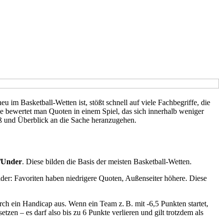
im Basketball-Wetten ist, stößt schnell auf viele Fachbegriffe, die
bewertet man Quoten in einem Spiel, das sich innerhalb weniger
aß und Überblick an die Sache heranzugehen.
/Under
. Diese bilden die Basis der meisten Basketball-Wetten.
der: Favoriten haben niedrigere Quoten, Außenseiter höhere. Diese
h ein Handicap aus. Wenn ein Team z. B. mit -6,5 Punkten startet,
en – es darf also bis zu 6 Punkte verlieren und gilt trotzdem als