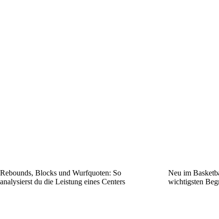
Rebounds, Blocks und Wurfquoten: So
Neu im Basketba
analysierst du die Leistung eines Centers
wichtigsten Beg