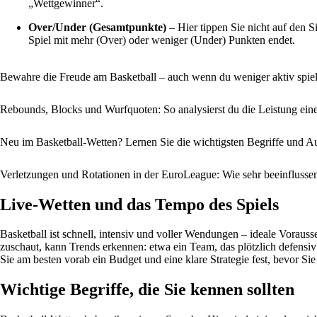
„Wettgewinner“.
Over/Under (Gesamtpunkte)
– Hier tippen Sie nicht auf den S
Spiel mit mehr (Over) oder weniger (Under) Punkten endet.
Bewahre die Freude am Basketball – auch wenn du weniger aktiv spiel
Rebounds, Blocks und Wurfquoten: So analysierst du die Leistung ein
Neu im Basketball-Wetten? Lernen Sie die wichtigsten Begriffe und 
Verletzungen und Rotationen in der EuroLeague: Wie sehr beeinflussen
Live-Wetten und das Tempo des Spiels
Basketball ist schnell, intensiv und voller Wendungen – ideale Voraus
zuschaut, kann Trends erkennen: etwa ein Team, das plötzlich defensi
Sie am besten vorab ein Budget und eine klare Strategie fest, bevor Sie
Wichtige Begriffe, die Sie kennen sollten