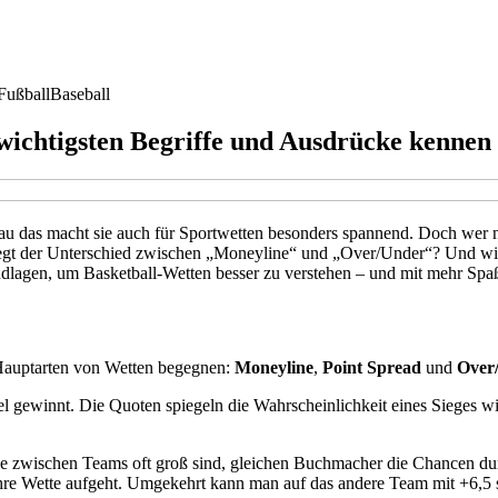
Fußball
Baseball
wichtigsten Begriffe und Ausdrücke kennen
u das macht sie auch für Sportwetten besonders spannend. Doch wer neu 
egt der Unterschied zwischen „Moneyline“ und „Over/Under“? Und wie 
ndlagen, um Basketball-Wetten besser zu verstehen – und mit mehr Sp
 Hauptarten von Wetten begegnen:
Moneyline
,
Point Spread
und
Over
l gewinnt. Die Quoten spiegeln die Wahrscheinlichkeit eines Sieges wi
e zwischen Teams oft groß sind, gleichen Buchmacher die Chancen durc
e Wette aufgeht. Umgekehrt kann man auf das andere Team mit +6,5 setz