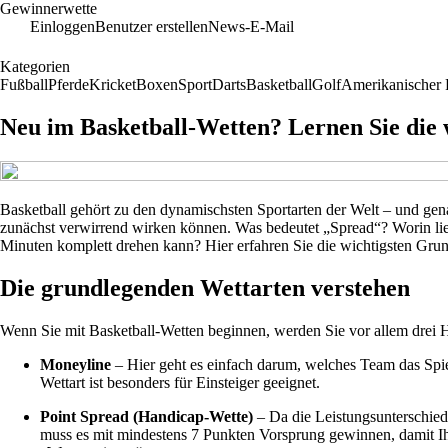
Gewinnerwette
Einloggen
Benutzer erstellen
News-E-Mail
Kategorien
Fußball
Pferde
Kricket
Boxen
Sport
Darts
Basketball
Golf
Amerikanischer 
Neu im Basketball-Wetten? Lernen Sie die 
Basketball gehört zu den dynamischsten Sportarten der Welt – und gena
zunächst verwirrend wirken können. Was bedeutet „Spread“? Worin li
Minuten komplett drehen kann? Hier erfahren Sie die wichtigsten Gru
Die grundlegenden Wettarten verstehen
Wenn Sie mit Basketball-Wetten beginnen, werden Sie vor allem drei
Moneyline
– Hier geht es einfach darum, welches Team das Spie
Wettart ist besonders für Einsteiger geeignet.
Point Spread (Handicap-Wette)
– Da die Leistungsunterschied
muss es mit mindestens 7 Punkten Vorsprung gewinnen, damit Ihr