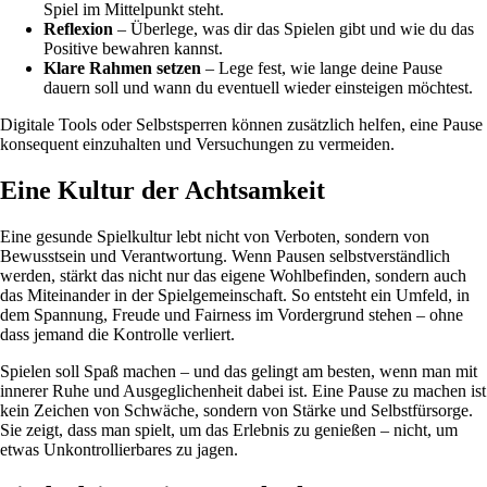
Spiel im Mittelpunkt steht.
Reflexion
– Überlege, was dir das Spielen gibt und wie du das
Positive bewahren kannst.
Klare Rahmen setzen
– Lege fest, wie lange deine Pause
dauern soll und wann du eventuell wieder einsteigen möchtest.
Digitale Tools oder Selbstsperren können zusätzlich helfen, eine Pause
konsequent einzuhalten und Versuchungen zu vermeiden.
Eine Kultur der Achtsamkeit
Eine gesunde Spielkultur lebt nicht von Verboten, sondern von
Bewusstsein und Verantwortung. Wenn Pausen selbstverständlich
werden, stärkt das nicht nur das eigene Wohlbefinden, sondern auch
das Miteinander in der Spielgemeinschaft. So entsteht ein Umfeld, in
dem Spannung, Freude und Fairness im Vordergrund stehen – ohne
dass jemand die Kontrolle verliert.
Spielen soll Spaß machen – und das gelingt am besten, wenn man mit
innerer Ruhe und Ausgeglichenheit dabei ist. Eine Pause zu machen ist
kein Zeichen von Schwäche, sondern von Stärke und Selbstfürsorge.
Sie zeigt, dass man spielt, um das Erlebnis zu genießen – nicht, um
etwas Unkontrollierbares zu jagen.