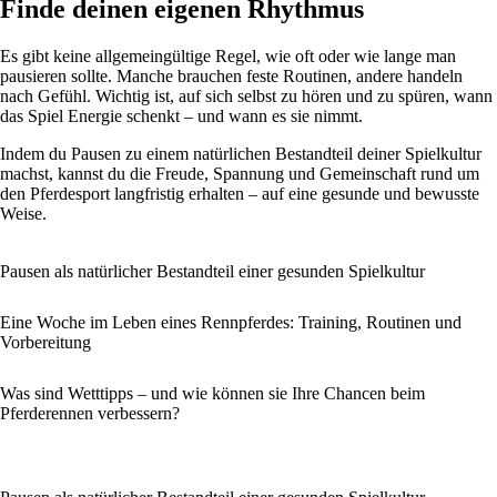
Finde deinen eigenen Rhythmus
Es gibt keine allgemeingültige Regel, wie oft oder wie lange man
pausieren sollte. Manche brauchen feste Routinen, andere handeln
nach Gefühl. Wichtig ist, auf sich selbst zu hören und zu spüren, wann
das Spiel Energie schenkt – und wann es sie nimmt.
Indem du Pausen zu einem natürlichen Bestandteil deiner Spielkultur
machst, kannst du die Freude, Spannung und Gemeinschaft rund um
den Pferdesport langfristig erhalten – auf eine gesunde und bewusste
Weise.
Pausen als natürlicher Bestandteil einer gesunden Spielkultur
Eine Woche im Leben eines Rennpferdes: Training, Routinen und
Vorbereitung
Was sind Wetttipps – und wie können sie Ihre Chancen beim
Pferderennen verbessern?